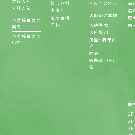
予約方法
整形外科
その他の外来
病
会計方法
皮膚科
病
入院のご案内
泌尿器科
理
予防接種のご
歯科
入院準備
関
案内
入院費用
予防接種につ
病室・病棟紹
いて
介
面会
診断書・証明
書
施
1F
2F
3F