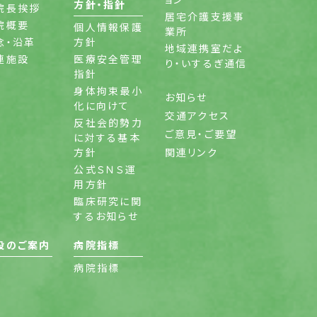
方針・指針
院長挨拶
居宅介護支援事
院概要
個人情報保護
業所
念・沿革
方針
地域連携室だよ
連施設
医療安全管理
り・いするぎ通信
指針
身体拘束最小
お知らせ
化に向けて
交通アクセス
反社会的勢力
ご意見・ご要望
に対する基本
方針
関連リンク
公式ＳＮＳ運
用方針
臨床研究に関
するお知らせ
設のご案内
病院指標
病院指標