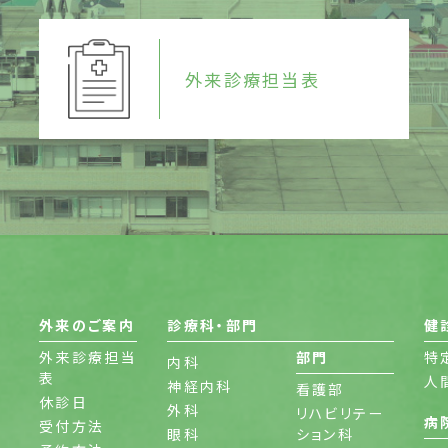
外来診療担当表
外来のご案内
診療科・部門
健
外来診療担当
部門
特
内科
表
人
神経内科
看護部
休診日
外科
リハビリテー
病
受付方法
眼科
ション科