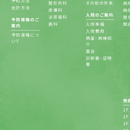
予約方法
整形外科
その他の外来
病
会計方法
皮膚科
病
入院のご案内
泌尿器科
理
予防接種のご
歯科
入院準備
関
案内
入院費用
予防接種につ
病室・病棟紹
いて
介
面会
診断書・証明
書
施
1F
2F
3F