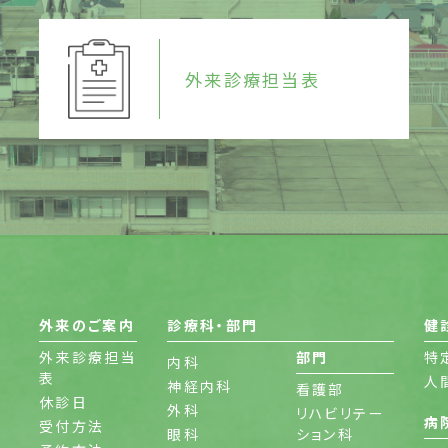
外来診療担当表
外来のご案内
診療科・部門
健
外来診療担当
部門
特
内科
表
人
神経内科
看護部
休診日
外科
リハビリテー
病
受付方法
眼科
ション科