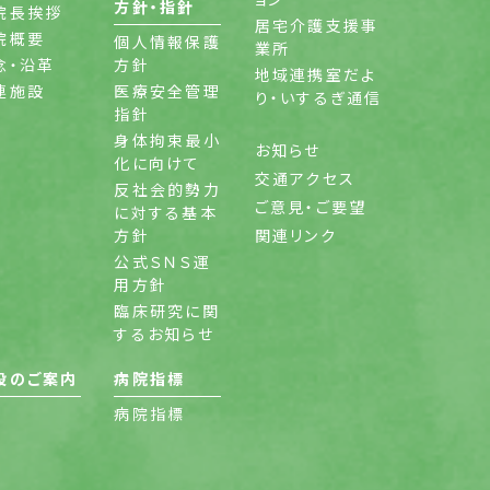
方針・指針
院長挨拶
居宅介護支援事
院概要
個人情報保護
業所
念・沿革
方針
地域連携室だよ
連施設
医療安全管理
り・いするぎ通信
指針
身体拘束最小
お知らせ
化に向けて
交通アクセス
反社会的勢力
ご意見・ご要望
に対する基本
方針
関連リンク
公式ＳＮＳ運
用方針
臨床研究に関
するお知らせ
設のご案内
病院指標
病院指標