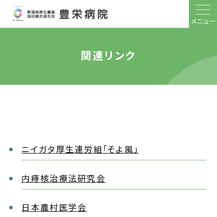
メニュー
関連リンク
ニイガタ厚生連労組「そよ風」
内痔核治療法研究会
日本農村医学会