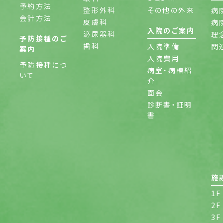
予約方法
整形外科
その他の外来
病
会計方法
皮膚科
病
入院のご案内
泌尿器科
理
予防接種のご
歯科
入院準備
関
案内
入院費用
予防接種につ
病室・病棟紹
いて
介
面会
診断書・証明
書
施
1F
2F
3F