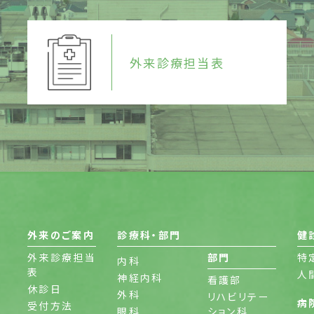
外来診療担当表
外来のご案内
診療科・部門
健
外来診療担当
部門
特
内科
表
人
神経内科
看護部
休診日
外科
リハビリテー
病
受付方法
眼科
ション科