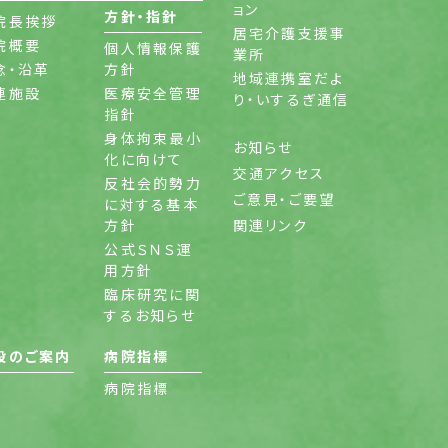
ョン
方針・指針
院長挨拶
居宅介護支援事
院概要
個人情報保護
業所
念・沿革
方針
地域連携室だよ
連施設
医療安全管理
り・いするぎ通信
指針
身体拘束最小
お知らせ
化に向けて
交通アクセス
反社会的勢力
ご意見・ご要望
に対する基本
方針
関連リンク
公式ＳＮＳ運
用方針
臨床研究に関
するお知らせ
設のご案内
病院指標
病院指標