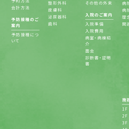
予約方法
整形外科
その他の外来
病
会計方法
皮膚科
病
入院のご案内
泌尿器科
理
予防接種のご
歯科
入院準備
関
案内
入院費用
予防接種につ
病室・病棟紹
いて
介
面会
診断書・証明
書
施
1F
2F
3F