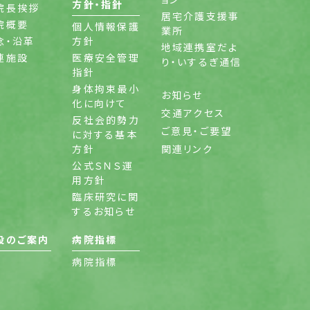
方針・指針
院長挨拶
居宅介護支援事
院概要
個人情報保護
業所
念・沿革
方針
地域連携室だよ
連施設
医療安全管理
り・いするぎ通信
指針
身体拘束最小
お知らせ
化に向けて
交通アクセス
反社会的勢力
ご意見・ご要望
に対する基本
方針
関連リンク
公式ＳＮＳ運
用方針
臨床研究に関
するお知らせ
設のご案内
病院指標
病院指標