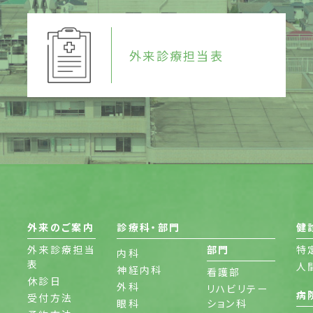
外来診療担当表
外来のご案内
診療科・部門
健
外来診療担当
部門
特
内科
表
人
神経内科
看護部
休診日
外科
リハビリテー
病
受付方法
眼科
ション科