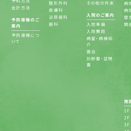
予約方法
整形外科
その他の外来
病
会計方法
皮膚科
病
入院のご案内
泌尿器科
理
予防接種のご
歯科
入院準備
関
案内
入院費用
予防接種につ
病室・病棟紹
いて
介
面会
診断書・証明
書
施
1F
2F
3F