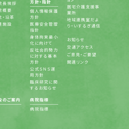
方針・指針
院長挨拶
居宅介護支援事
院概要
個人情報保護
業所
念・沿革
方針
地域連携室だよ
連施設
医療安全管理
り・いするぎ通信
指針
身体拘束最小
お知らせ
化に向けて
交通アクセス
反社会的勢力
ご意見・ご要望
に対する基本
方針
関連リンク
公式ＳＮＳ運
用方針
臨床研究に関
するお知らせ
設のご案内
病院指標
病院指標