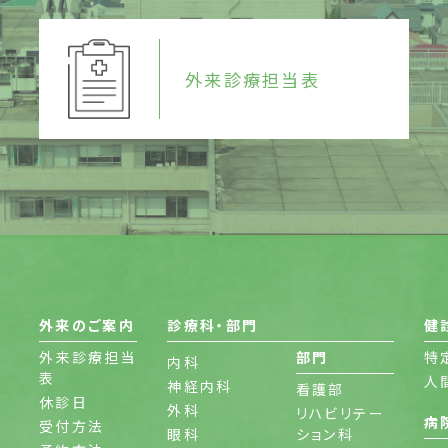
外来診療担当表
外来のご案内
診療科・部門
健
外来診療担当
部門
特
内科
表
人
神経内科
看護部
休診日
外科
リハビリテー
病
受付方法
眼科
ション科