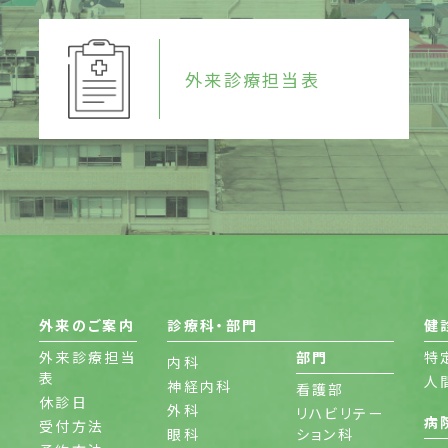
外来診療担当表
外来のご案内
診療科・部門
健
外来診療担当
部門
特
内科
表
人
神経内科
看護部
休診日
外科
リハビリテー
病
受付方法
眼科
ション科