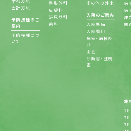
予約方法
整形外科
その他の外来
病
会計方法
皮膚科
病
入院のご案内
泌尿器科
理
予防接種のご
歯科
入院準備
関
案内
入院費用
予防接種につ
病室・病棟紹
いて
介
面会
診断書・証明
書
施
1F
2F
3F