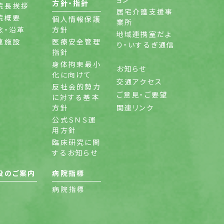
方針・指針
院長挨拶
居宅介護支援事
院概要
個人情報保護
業所
念・沿革
方針
地域連携室だよ
連施設
医療安全管理
り・いするぎ通信
指針
身体拘束最小
お知らせ
化に向けて
交通アクセス
反社会的勢力
ご意見・ご要望
に対する基本
方針
関連リンク
公式ＳＮＳ運
用方針
臨床研究に関
するお知らせ
設のご案内
病院指標
病院指標