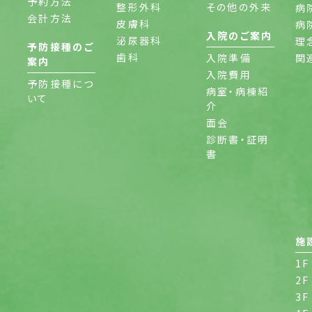
予約方法
整形外科
その他の外来
病
会計方法
皮膚科
病
入院のご案内
泌尿器科
理
予防接種のご
歯科
入院準備
関
案内
入院費用
予防接種につ
病室・病棟紹
いて
介
面会
診断書・証明
書
施
1F
2F
3F