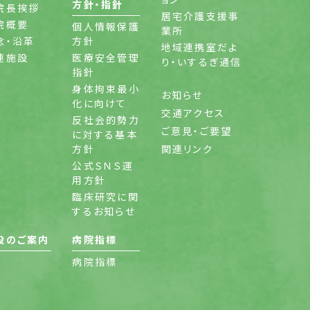
方針・指針
院長挨拶
居宅介護支援事
院概要
個人情報保護
業所
念・沿革
方針
地域連携室だよ
連施設
医療安全管理
り・いするぎ通信
指針
身体拘束最小
お知らせ
化に向けて
交通アクセス
反社会的勢力
ご意見・ご要望
に対する基本
方針
関連リンク
公式ＳＮＳ運
用方針
臨床研究に関
するお知らせ
設のご案内
病院指標
病院指標