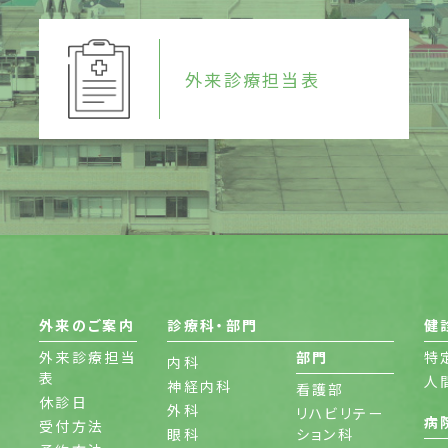
外来診療担当表
外来のご案内
診療科・部門
健
外来診療担当
部門
特
内科
表
人
神経内科
看護部
休診日
外科
リハビリテー
病
受付方法
眼科
ション科